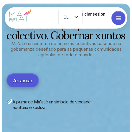
Iniciar sesión
GL
Crea o teu propio fondo
EN
colectivo. Gobernar xuntos
ES
Ma'at é un sistema de finanzas colectivas baseado na
PT
gobernanza deseñado para as pequenas comunidades
agrícolas de todo o mundo.
FR
ZH
RO
Arranxar
EL
A pluma de Ma'at é un símbolo de verdade,
equilibrio e xustiza