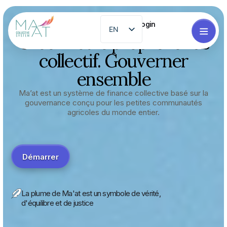
Login
EN
Créez votre propre fonds
ES
collectif. Gouverner
PT
ensemble
FR
Ma’at est un système de finance collective basé sur la
ZH
gouvernance conçu pour les petites communautés
agricoles du monde entier.
GL
RO
EL
Démarrer
La plume de Ma'at est un symbole de vérité,
d'équilibre et de justice