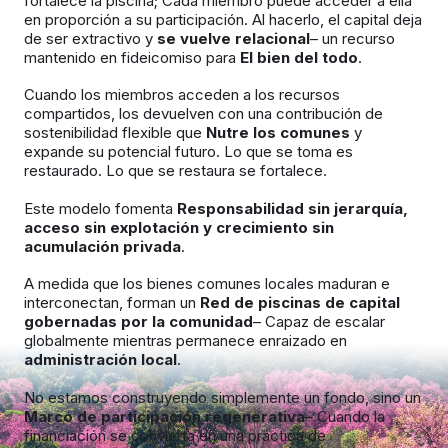
fortalece la piscina; Cada miembro puede acceder a ella
en proporción a su participación. Al hacerlo, el capital deja
de ser extractivo y
se vuelve relacional
– un recurso
mantenido en fideicomiso para
El bien del todo
.
Cuando los miembros acceden a los recursos
compartidos, los devuelven con una contribución de
sostenibilidad flexible que
Nutre los comunes
y
expande su potencial futuro. Lo que se toma es
restaurado. Lo que se restaura se fortalece.
Este modelo fomenta
Responsabilidad sin jerarquía,
acceso sin explotación y crecimiento sin
acumulación privada
.
A medida que los bienes comunes locales maduran e
interconectan, forman un
Red de piscinas de capital
gobernadas por la comunidad
– Capaz de escalar
globalmente mientras permanece enraizado en
administración local
.
No estamos construyendo simplemente un fondo, sino un
Marco de participación regenerativa
– Cuando la
financiación se convierta en una práctica de