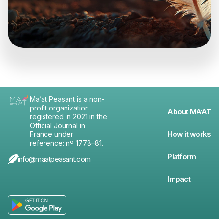
Ma’at Peasant is a non-
profit organization
About MA’AT
registered in 2021 in the
Official Journal in
How it works
France under
reference: nº 1778–81.
Platform
info@maatpeasant.com
Impact