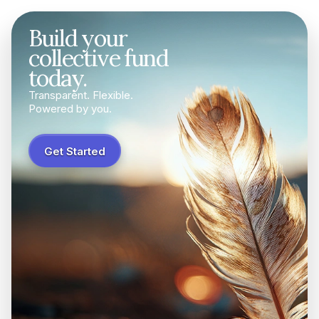
Build your
collective fund
today.
Transparent. Flexible.
Powered by you.
Get Started