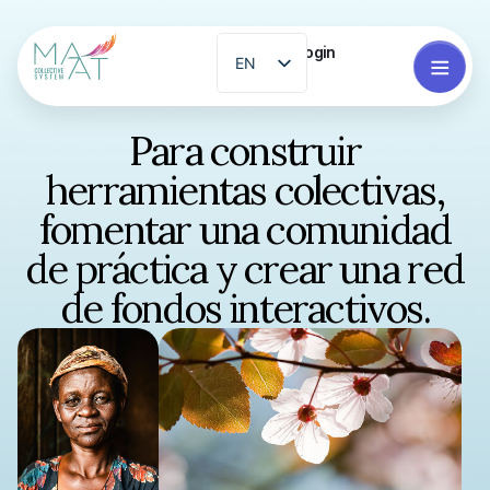
Login
EN
ES
PT
Para construir
FR
herramientas colectivas,
ZH
fomentar una comunidad
GL
de práctica y crear una red
RO
de fondos interactivos.
EL