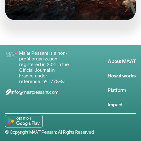
Ma’at Peasant is a non-
profit organization
About MA’AT
registered in 2021 in the
Official Journal in
How it works
France under
reference: nº 1778–81.
Platform
info@maatpeasant.com
Impact
© Copyright MAAT Peasant All Rights Reserved